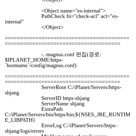
<Object name="es-internal">
PathCheck fn="check-acl" acl="es-
internal"
</Object>
=========================================
======================================
-. magnus.conf 편집(경로:
$IPLANET_HOME/https-
`hostname`/config/magnus.conf)
=========================================
======================================
ServerRoot C:/iPlanet/Servers/https-
shjang
ServerID https-shjang
ServerName shjang
ExtraPath
C:/iPlanet/Servers/bin/https/bin;${NSES_JRE_RUNTIM
E_LIBPATH}
ErrorLog C:/iPlanet/Servers/https-
shjang/logs/errors