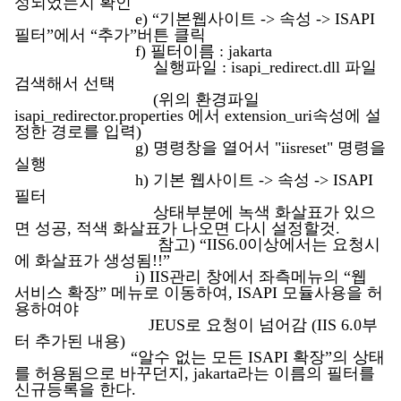
성되었는지 확인
e) “기본웹사이트 -> 속성 -> ISAPI
필터”에서 “추가”버튼 클릭
f) 필터이름 : jakarta
실행파일 : isapi_redirect.dll 파일
검색해서 선택
(위의 환경파일
isapi_redirector.properties 에서 extension_uri속성에 설
정한 경로를 입력)
g) 명령창을 열어서 "iisreset" 명령을
실행
h) 기본 웹사이트 -> 속성 -> ISAPI
필터
상태부분에 녹색 화살표가 있으
면 성공, 적색 화살표가 나오면 다시 설정할것.
참고) “IIS6.0이상에서는 요청시
에 화살표가 생성됨!!”
i) IIS관리 창에서 좌측메뉴의 “웹
서비스 확장” 메뉴로 이동하여, ISAPI 모듈사용을 허
용하여야
JEUS로 요청이 넘어감 (IIS 6.0부
터 추가된 내용)
“알수 없는 모든 ISAPI 확장”의 상태
를 허용됨으로 바꾸던지, jakarta라는 이름의 필터를
신규등록을 한다.