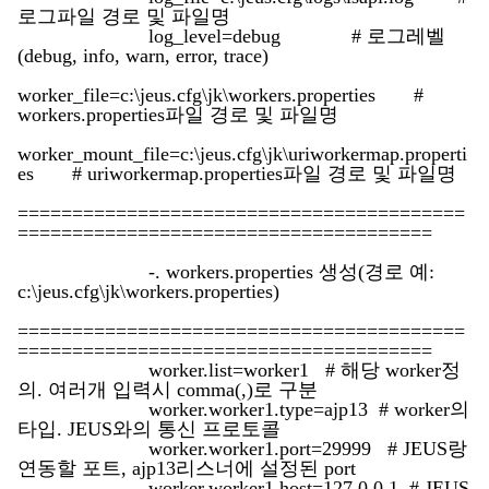
로그파일 경로 및 파일명
log_level=debug # 로그레벨
(debug, info, warn, error, trace)
worker_file=c:\jeus.cfg\jk\workers.properties #
workers.properties파일 경로 및 파일명
worker_mount_file=c:\jeus.cfg\jk\uriworkermap.properti
es # uriworkermap.properties파일 경로 및 파일명
=========================================
======================================
-. workers.properties 생성(경로 예:
c:\jeus.cfg\jk\workers.properties)
=========================================
======================================
worker.list=worker1 # 해당 worker정
의. 여러개 입력시 comma(,)로 구분
worker.worker1.type=ajp13 # worker의
타입. JEUS와의 통신 프로토콜
worker.worker1.port=29999 # JEUS랑
연동할 포트, ajp13리스너에 설정된 port
worker.worker1.host=127.0.0.1 # JEUS