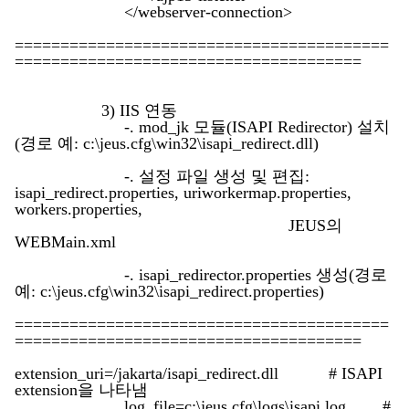
</webserver-connection>
=========================================
======================================
3) IIS 연동
-. mod_jk 모듈(ISAPI Redirector) 설치
(경로 예: c:\jeus.cfg\win32\isapi_redirect.dll)
-. 설정 파일 생성 및 편집:
isapi_redirect.properties, uriworkermap.properties,
workers.properties,
JEUS의
WEBMain.xml
-. isapi_redirector.properties 생성(경로
예: c:\jeus.cfg\win32\isapi_redirect.properties)
=========================================
======================================
extension_uri=/jakarta/isapi_redirect.dll # ISAPI
extension을 나타냄
log_file=c:\jeus.cfg\logs\isapi.log #