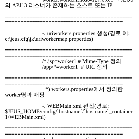
의 APJ13 리스너가 존재하는 호스트 또는 IP
=========================================
======================================
-. uriworkers.properties 생성(경로 예:
c:\jeus.cfg\jk\uriworkermap.properties)
=========================================
======================================
/*.jsp=worker1 # Mime-Type 정의
/app/*=worker1 # URI 정의
=========================================
======================================
*) workers.properties에서 정의한
worker명과 매핑
-. WEBMain.xml 편집(경로:
$JEUS_HOME/config/`hostname`/`hostname`_container
1/WEBMain.xml)
=========================================
======================================