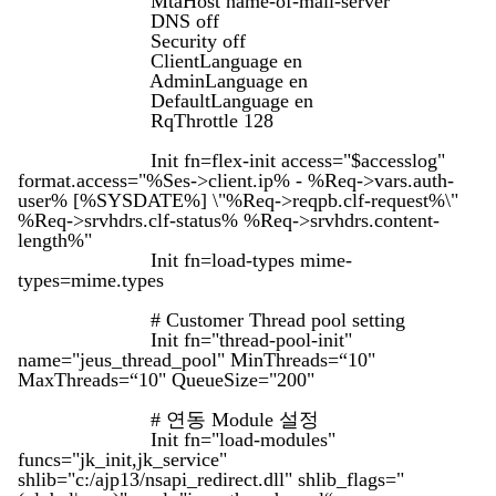
MtaHost name-of-mail-server
DNS off
Security off
ClientLanguage en
AdminLanguage en
DefaultLanguage en
RqThrottle 128
Init fn=flex-init access="$accesslog"
format.access="%Ses->client.ip% - %Req->vars.auth-
user% [%SYSDATE%] \"%Req->reqpb.clf-request%\"
%Req->srvhdrs.clf-status% %Req->srvhdrs.content-
length%"
Init fn=load-types mime-
types=mime.types
# Customer Thread pool setting
Init fn="thread-pool-init"
name="jeus_thread_pool" MinThreads=“10"
MaxThreads=“10" QueueSize="200"
# 연동 Module 설정
Init fn="load-modules"
funcs="jk_init,jk_service"
shlib="c:/ajp13/nsapi_redirect.dll" shlib_flags="