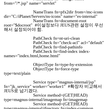
from="/*.jsp" name="servlet"
NameTrans fn=pfx2dir from=/mc-icons
dir="C:/iPlanet/Servers/ns-icons" name="es-internal"
NameTrans fn=document-root
root="$docroot" #이설정보다 JEUS관련 설정이 우선
해서 설정되어야 함.
PathCheck fn=nt-uri-clean
PathCheck fn="check-acl" acl="default"
PathCheck fn=find-pathinfo
PathCheck fn=find-index index-
names="index.html,home.html"
ObjectType fn=type-by-extension
ObjectType fn=force-type
type=text/plain
Service type="magnus-internal/jsp"
fn="jk_service" worker="worker1" #확장자 비교해서
JEUS로 넘기겠다.
Service method=(GET|HEAD)
type=magnus-internal/imagemap fn=imagemap
Service method=(GET|HEAD)
type=magnus-internal/directory fn=index-common