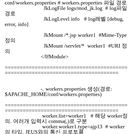
conf/workers.properties # workers.properties 파일 경로
JkLogFile logs/mod_jk.log # log파일
경로
JkLogLevel info # log레벨 [debug,
error, info]
JkMount /*.jsp worker1 #Mime-Type
정의
JkMount /servlet/* worker1 #URI 정
의
</IfModule>
=========================================
======================================
-. workers.properties 생성(경로:
$APACHE_HOME/conf/workers.properties)
=========================================
======================================
worker.list=worker1 # 해당 worker정
의. 여러개 입력시 comma(,)로 구분
worker.worker1.type=ajp13 # worker
의 타입. JEUS와의 통신 프로토콜