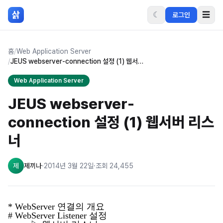
본문 바로가기
삵
☾
☰
로그인
홈
/
Web Application Server
/
JEUS webserver-connection 설정 (1) 웹서버 리스너
Web Application Server
JEUS webserver-
connection 설정 (1) 웹서버 리스
너
제
제끼나
·
2014년 3월 22일
·
조회
24,455
* WebServer 연결의 개요
# WebServer Listener 설정