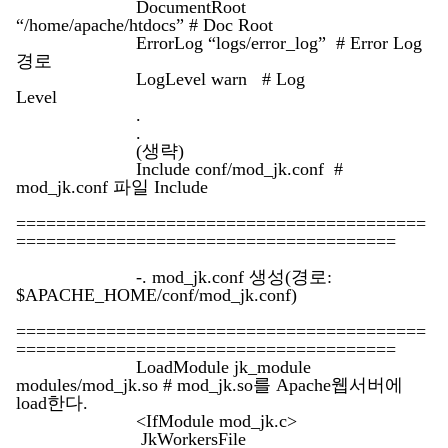
DocumentRoot
“/home/apache/htdocs” # Doc Root
ErrorLog “logs/error_log” # Error Log
경로
LogLevel warn # Log
Level
.
.
(생략)
Include conf/mod_jk.conf #
mod_jk.conf 파일 Include
=========================================
======================================
-. mod_jk.conf 생성(경로:
$APACHE_HOME/conf/mod_jk.conf)
=========================================
======================================
LoadModule jk_module
modules/mod_jk.so # mod_jk.so를 Apache웹서버에
load한다.
<IfModule mod_jk.c>
JkWorkersFile