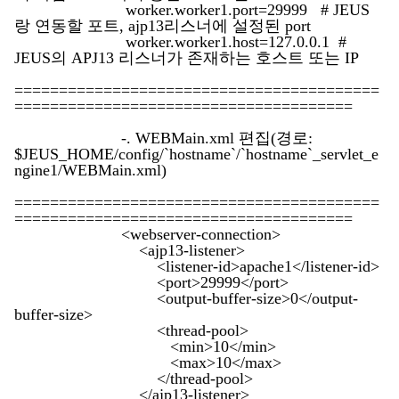
worker.worker1.port=29999 # JEUS
랑 연동할 포트, ajp13리스너에 설정된 port
worker.worker1.host=127.0.0.1 #
JEUS의 APJ13 리스너가 존재하는 호스트 또는 IP
=========================================
======================================
-. WEBMain.xml 편집(경로:
$JEUS_HOME/config/`hostname`/`hostname`_servlet_e
ngine1/WEBMain.xml)
=========================================
======================================
<webserver-connection>
<ajp13-listener>
<listener-id>apache1</listener-id>
<port>29999</port>
<output-buffer-size>0</output-
buffer-size>
<thread-pool>
<min>10</min>
<max>10</max>
</thread-pool>
</ajp13-listener>