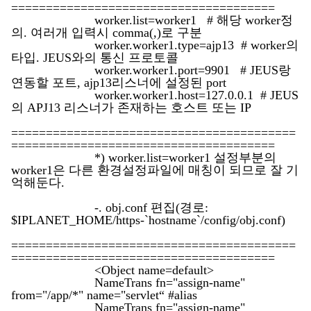
======================================
worker.list=worker1 # 해당 worker정
의. 여러개 입력시 comma(,)로 구분
worker.worker1.type=ajp13 # worker의
타입. JEUS와의 통신 프로토콜
worker.worker1.port=9901 # JEUS랑
연동할 포트, ajp13리스너에 설정된 port
worker.worker1.host=127.0.0.1 # JEUS
의 APJ13 리스너가 존재하는 호스트 또는 IP
=========================================
======================================
*) worker.list=worker1 설정부분의
worker1은 다른 환경설정파일에 매칭이 되므로 잘 기
억해둔다.
-. obj.conf 편집(경로:
$IPLANET_HOME/https-`hostname`/config/obj.conf)
=========================================
======================================
<Object name=default>
NameTrans fn="assign-name"
from="/app/*" name="servlet“ #alias
NameTrans fn="assign-name"