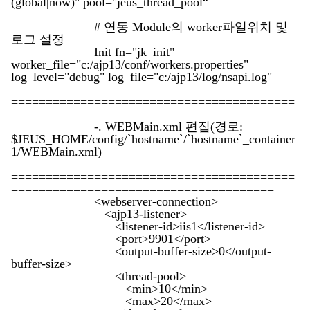
(global|now)" pool="jeus_thread_pool“
# 연동 Module의 worker파일위치 및
로그 설정
Init fn="jk_init"
worker_file="c:/ajp13/conf/workers.properties"
log_level="debug" log_file="c:/ajp13/log/nsapi.log"
=========================================
======================================
-. WEBMain.xml 편집(경로:
$JEUS_HOME/config/`hostname`/`hostname`_container
1/WEBMain.xml)
=========================================
======================================
<webserver-connection>
<ajp13-listener>
<listener-id>iis1</listener-id>
<port>9901</port>
<output-buffer-size>0</output-
buffer-size>
<thread-pool>
<min>10</min>
<max>20</max>