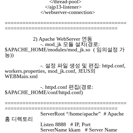
</thread-pool>
</ajp13-listener>
</webserver-connection>
=========================================
======================================
2) Apache WebServer 연동
-. mod_jk 모듈 설치(경로:
$APACHE_HOME/modules/mod_jk.so ( 임의설정 가
능))
-. 설정 파일 생성 및 편집: httpd.conf,
workers.properties, mod_jk.conf, JEUS의
WEBMain.xml
-. httpd.conf 편집(경로:
$APACHE_HOME/conf/httpd.conf)
=========================================
======================================
ServerRoot “/home/apache” # Apache
홈 디렉토리
Listen 8888 # IP, Port
ServerName kkam # Server Name