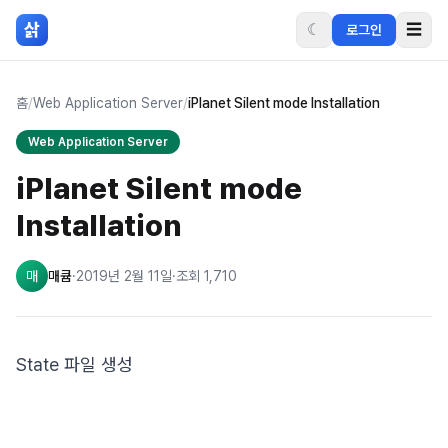
본문 바로가기
삵
☾
☰
로그인
홈
/
Web Application Server
/
iPlanet Silent mode Installation
Web Application Server
iPlanet Silent mode
Installation
매
매큠
·
2019년 2월 11일
·
조회
1,710
State 파일 생성