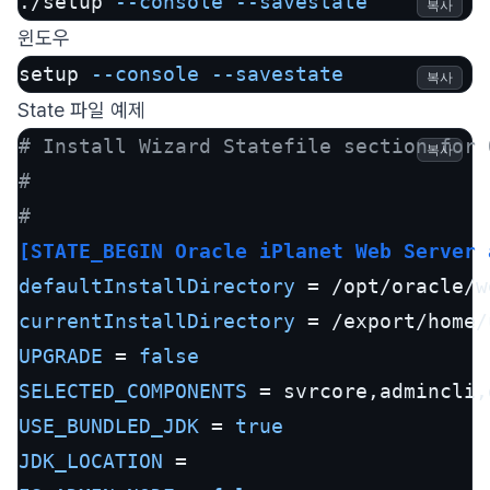
./setup 
--console
--savestate
복사
윈도우
setup 
--console
--savestate
복사
State 파일 예제
# Install Wizard Statefile section for 
복사
#
#
[STATE_BEGIN Oracle iPlanet Web Server 
defaultInstallDirectory
currentInstallDirectory
UPGRADE
 = 
false
SELECTED_COMPONENTS
USE_BUNDLED_JDK
 = 
true
JDK_LOCATION