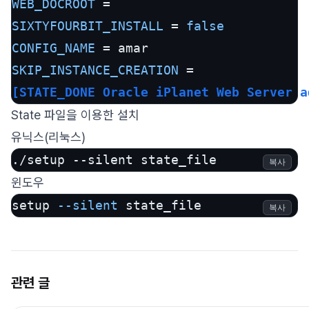
WEB_DOCROOT
SIXTYFOURBIT_INSTALL
 = 
false
CONFIG_NAME
SKIP_INSTANCE_CREATION
[STATE_DONE Oracle iPlanet Web Server a
State 파일을 이용한 설치
유닉스(리눅스)
./setup --silent state_file 
복사
윈도우
setup 
--silent
 state_file
복사
관련 글