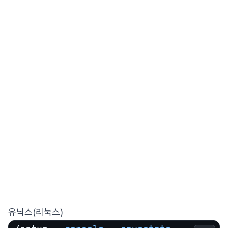
유닉스(리눅스)