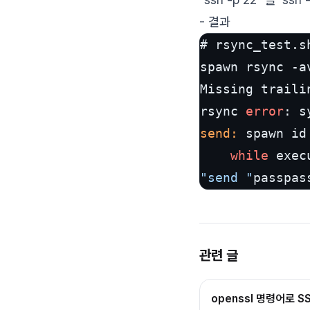
- 결과
# rsync_test.sh
spawn rsync -a
Missing traili
rsync 
error
: s
send:
 spawn id
while
"send "
passpas
관련 글
openssl 명령어로 SS