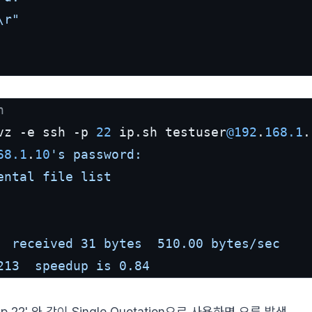
\r"
h
vz -e ssh -p 
22
 ip.sh testuser
@192
.
168.1
.
68.1
.
10
's password:

ental file list

  received 31 bytes  510.00 bytes/sec

sh -p 22' 와 같이 Single Quotation으로 사용하면 오류 발생