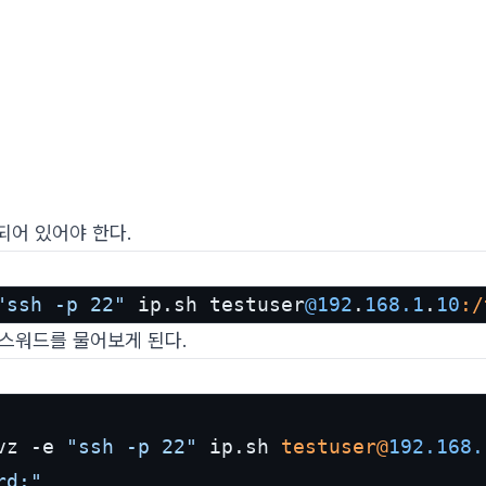
되어 있어야 한다.
"ssh -p 22"
 ip.sh testuser
@192
.
168.1
.
10
:/
 패스워드를 물어보게 된다.
vz -e 
"ssh -p 22"
 ip.sh 
testuser@
192.168
.
rd:"