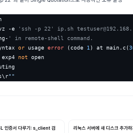


vz -e 
'ssh -p 22' ip.sh testuser@192.168.
ng-
' in remote-shell command.
yntax 
or
 usage 
error
 (code 
1
) at main.c(
3
 exp4 
not
 open

s\r
""
L 인증서 다루기: s_client 검
리눅스 서버에 새 디스크 추가하기