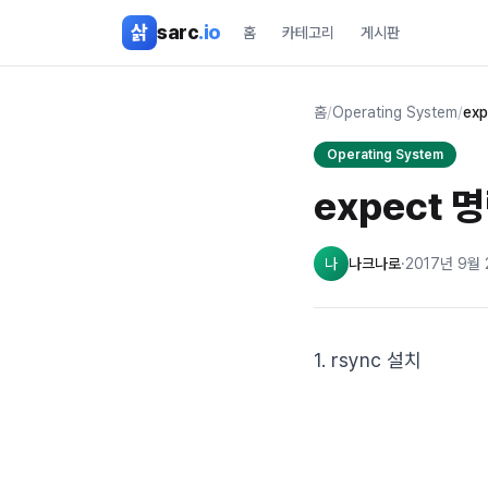
본문 바로가기
삵
sarc
.io
홈
카테고리
게시판
홈
/
Operating System
/
exp
Operating System
expect 
나
나크나로
·
2017년 9월
1. rsync 설치