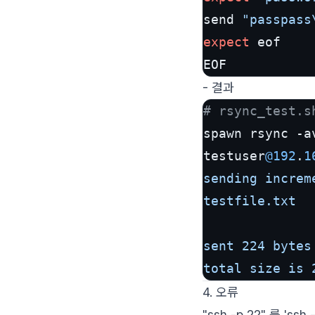
send 
"passpass
expect
 eof

EOF
- 결과
# rsync_test.s
spawn rsync -a
testuser
@192
.
1
sending increm
testfile.txt

sent 224 bytes
4. 오류
"ssh -p 22" 를 's