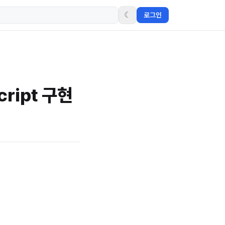
☾
로그인
cript 구현