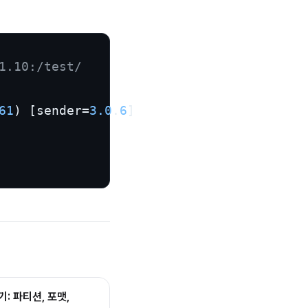
1.10:/test/
61
) [sender=
3.0
.
6
: 파티션, 포맷,