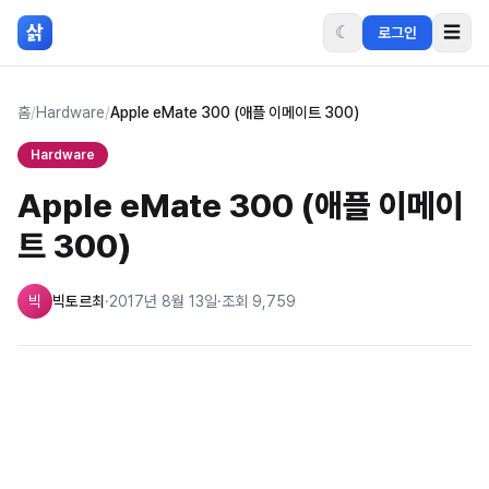
본문 바로가기
삵
☾
☰
로그인
홈
/
Hardware
/
Apple eMate 300 (애플 이메이트 300)
Hardware
Apple eMate 300 (애플 이메이
트 300)
빅
빅토르최
·
2017년 8월 13일
·
조회
9,759