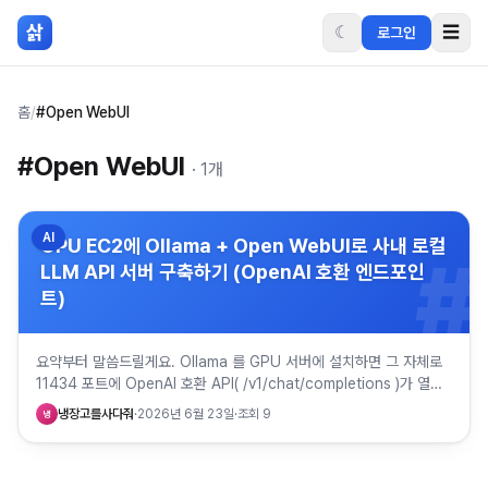
본문 바로가기
삵
☾
☰
로그인
홈
/
#Open WebUI
#
Open WebUI
·
1
개
AI
GPU EC2에 Ollama + Open WebUI로 사내 로컬
#
LLM API 서버 구축하기 (OpenAI 호환 엔드포인
트)
요약부터 말씀드릴게요. Ollama 를 GPU 서버에 설치하면 그 자체로
11434 포트에 OpenAI 호환 API( /v1/chat/completions )가 열립
니다. 여기에 Open WebUI…
냉장고를사다줘
·
2026년 6월 23일
·
조회
9
냉