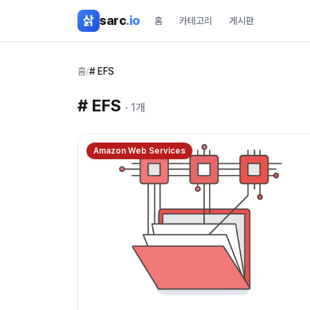
본문 바로가기
삵
sarc
.io
홈
카테고리
게시판
홈
/
# EFS
#
EFS
·
1
개
Amazon Web Services