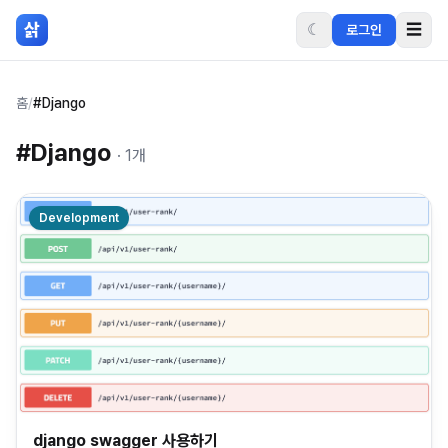
본문 바로가기
삵
☾
☰
로그인
홈
/
#Django
#
Django
·
1
개
Development
django swagger 사용하기