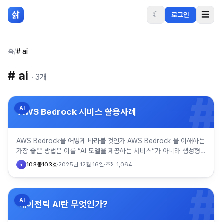
본문 바로가기
삵
☾
☰
로그인
홈
/
# ai
#
ai
·
3
개
#
AI
AWS Bedrock 서비스 활용사례
AWS Bedrock을 어떻게 바라볼 것인가 AWS Bedrock 을 이해하는
가장 좋은 방법은 이를 “AI 모델을 제공하는 서비스”가 아니라 생성형
AI를 실제 업무 시스템 안으로 끌어들이기 위한…
103동103호
·
2025년 12월 16일
·
조회
1,064
1
#
AI
에이전틱 AI란 무엇인가?