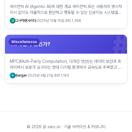
에이전틱 AI (Agentic AI)에 대한 개요 에이전틱 AI는 사용자의 명시적
지시 없이도 자율적으로 판단하고 행동할 수 있는 인공지능 시스템을
의미한다. 이는 전통적인 대화형 AI와 구별되는 …
고구마엔사이다
·
2025년 12월 15일
·
조회
1,398
고
#
Miscellaneous
MPC란 무엇인가?
MPC(Multi-Party Computation, 다자간 연산)는 데이터 보안과 프
라이버시 보호가 요구되는 현대 디지털 환경에서 급속도로 주목받고 있
는 암호 기술이다. 특히, 신뢰할 수 없는 환경…
Berger
·
2025년 4월 21일
·
조회
1,193
B
©
2026
삵 sarc.io · 기술 아카이브 & 커뮤니티