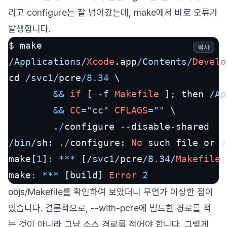
리고 configure는 잘 넘어갔는데, make에서 바로 오류가
발생합니다.
복사
/Applications/
Xcode
.app
/Contents/
Develo
cd 
/svc1/
pcre
/
8.34
 \

&&
if
 [ 
-
f 
Makefile
 ]; then 
/Ap
&&
CC
=
"cc"
CFLAGS
=
""
 \

./
configure 
--
disable
-
/bin/
sh: 
./
configure: 
No
 such file or d
make[
1
]: 
***
 [
/svc1/
pcre
/8.34/
Makefile
]
make: 
***
 [build] 
Error
2
objs/Makefile를 확인하여 보았더니 무언가 이상한 점이
있습니다. 결론적으로, --with-pcre에 빌드한 경로를 적
는 것이 아니라 그냥 소스 경로를 적어야 합니다. 그렇게