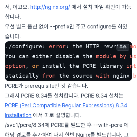
서, 이고요.
http://nginx.org/
에서 설치 파일 확인이 가능
합니다.
우선 빌드 옵션 없이 --prefix만 주고 configure를 하였
습니다.
./configure: 
error
: the HTTP rewrite 
mo
복사
You can either disable the 
module
by
us
option
, 
or
 install the PCRE library 
int
statically 
from
 the source 
with
 nginx 
b
PCRE가 prerequisite인 것 같습니다.
그래서 PCRE 8.34를 설치합니다. PCRE 8.34 설치는
PCRE (Perl Compatible Regular Expressions) 8.34
Installation
에서 따로 설명합니다.
/svc1/pcre/8.34에 PCRE를 빌드한 후 --with-pcre 에
해당 경로를 추가하여 다시 한번 Nginx를 빌드합니다. 그