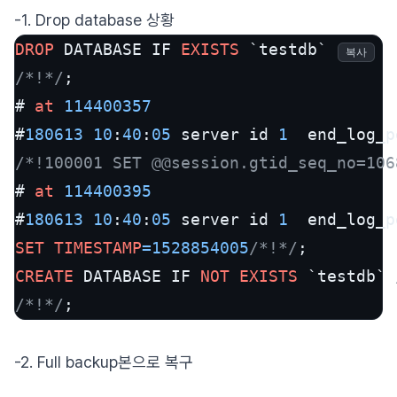
-1. Drop database 상황
DROP
 DATABASE IF 
EXISTS
복사
/*!*/
;

# 
at
114400357
#
180613
10
:
40
:
05
 server id 
1
  end_log_p
/*!100001 SET @@session.gtid_seq_no=106
# 
at
114400395
#
180613
10
:
40
:
05
 server id 
1
  end_log_p
SET
TIMESTAMP
=
1528854005
/*!*/
CREATE
 DATABASE IF 
NOT
EXISTS
 `testdb` 
/*!*/
;
-2. Full backup본으로 복구