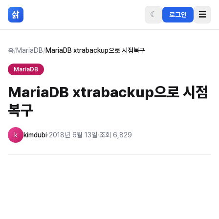
본문 바로가기
삵
☾
☰
로그인
홈
/
MariaDB
/
MariaDB xtrabackup으로 시점복구
MariaDB
MariaDB xtrabackup으로 시점
복구
k
kimdubi
·
2018년 6월 13일
·
조회
6,829