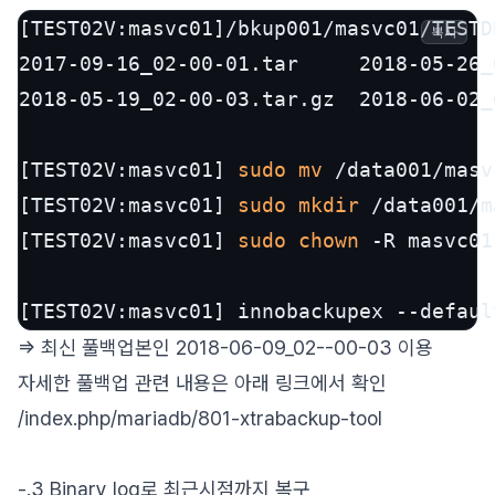
[TEST02V:masvc01]/bkup001/masvc01/TESTD
복사
2017-09-16_02-00-01.tar     2018-05-26_
2018-05-19_02-00-03.tar.gz  2018-06-02_
[TEST02V:masvc01] 
sudo
mv
 /data001/masv
[TEST02V:masvc01] 
sudo
mkdir
 /data001/m
[TEST02V:masvc01] 
sudo
chown
 -R masvc01
[TEST02V:masvc01] innobackupex --defaul
=> 최신 풀백업본인 2018-06-09_02--00-03 이용
자세한 풀백업 관련 내용은 아래 링크에서 확인
/index.php/mariadb/801-xtrabackup-tool
-.3 Binary log로 최근시점까지 복구