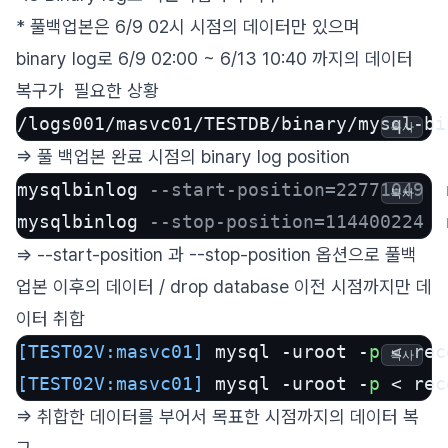
* 풀백업본은 6/9 02시 시점의 데이터만 있으며
binary log로 6/9 02:00 ~ 6/13 10:40 까지의 데이터
복구가 필요한 상황
/logs001/masvc01/TESTDB/binary/mysql-bi
복사
=> 풀 백업본 완료 시점의 binary log position
mysqlbinlog 
--start-position=22771049  
복사
mysqlbinlog 
--stop-position=114400224  
=> --start-position 과 --stop-position 옵션으로 풀백
업본 이후의 데이터 / drop database 이전 시점까지만 데
이터 취합
[TEST02V:masvc01]
 mysql -uroot -
p
 < rec
복사
[TEST02V:masvc01]
 mysql -uroot -
p
 < rec
=> 취합한 데이터를 부어서 목표한 시점까지의 데이터 복