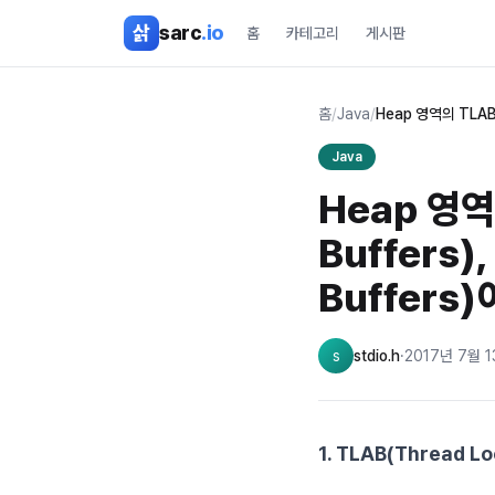
본문 바로가기
삵
sarc
.io
홈
카테고리
게시판
홈
/
Java
/
Heap 영역의 TLAB(T
Java
Heap 영역의
Buffers)
Buffers
s
stdio.h
·
2017년 7월 
1. TLAB(Thread L