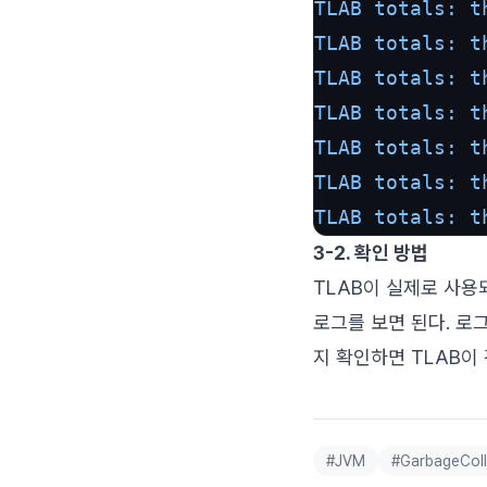
TLAB totals: t
TLAB totals: t
TLAB totals: t
TLAB totals: t
TLAB totals: t
TLAB totals: t
TLAB totals: t
3-2. 확인 방법
TLAB이 실제로 사용
로그를 보면 된다. 로
지 확인하면 TLAB이
#
JVM
#
GarbageColl