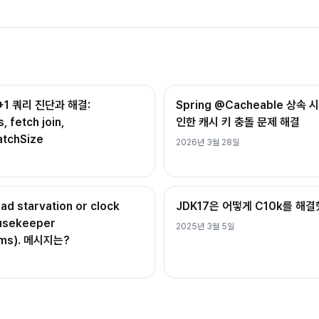
 N+1 쿼리 진단과 해결:
Spring @Cacheable 상
, fetch join,
인한 캐시 키 충돌 문제 해결
atchSize
2026년 3월 28일
ead starvation or clock
JDK17은 어떻게 C10k를 해
ousekeeper
2025년 3월 5일
4ms). 메시지는?