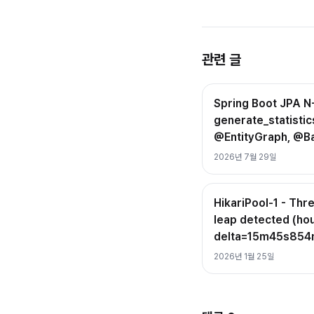
관련 글
Spring Boot JPA
generate_statistics
@EntityGraph, @B
2026년 7월 29일
HikariPool-1 - Thr
leap detected (h
delta=15m45s85
2026년 1월 25일