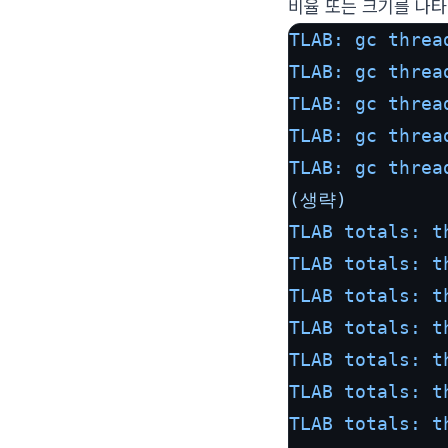
비율 또는 크기를 나타
TLAB: gc threa
TLAB: gc threa
TLAB: gc threa
TLAB: gc threa
TLAB: gc threa
(생략)
TLAB totals: t
TLAB totals: t
TLAB totals: t
TLAB totals: t
TLAB totals: t
TLAB totals: t
TLAB totals: t