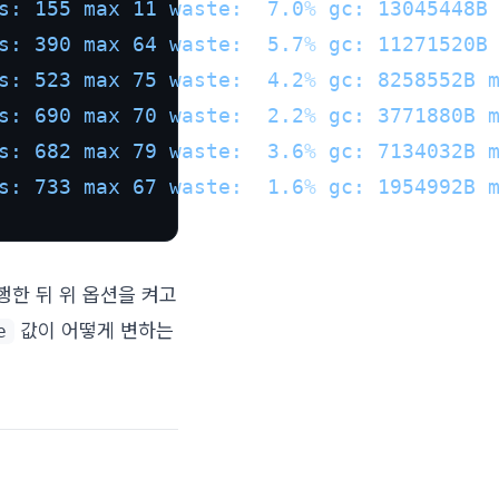
s: 155 max 11 waste:
7.0
%
gc: 13045448B
s: 390 max 64 waste:
5.7
%
gc: 11271520B
s: 523 max 75 waste:
4.2
%
gc: 8258552B 
s: 690 max 70 waste:
2.2
%
gc: 3771880B 
s: 682 max 79 waste:
3.6
%
gc: 7134032B 
s: 733 max 67 waste:
1.6
%
gc: 1954992B 
행한 뒤 위 옵션을 켜고
값이 어떻게 변하는
e