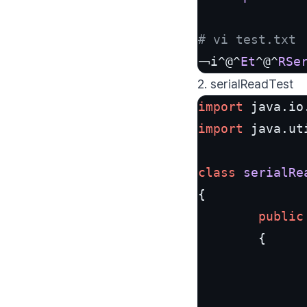
# vi test.txt
￢i^@^
Et
^@^
RSe
2. serialReadTest
import
import
 java.uti
class
serialRe
{

public
        {

               