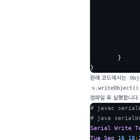
              
               
              
              
        }

}
원래 코드에서는
Obj
s.writeObject()
컴파일 후 실행합니다.
# javac serial
# java serialW
Serial
Write
T
Tue
Sep
16
18
: