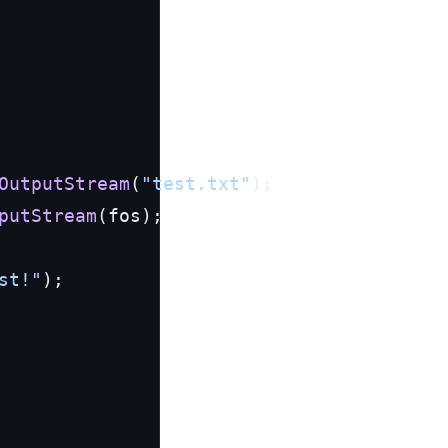
OutputStream
(
"test.txt"
);

putStream
(fos);

st!"
);
