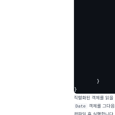
              
              
              
               
              
               
        }

}
직렬화된 객체를 읽을 
객체를 그다음
Date
컴파일 후 실행합니다.