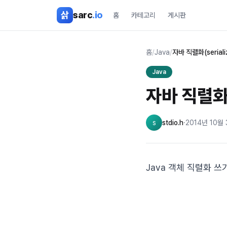
본문 바로가기
삵
sarc
.io
홈
카테고리
게시판
홈
/
Java
/
자바 직렬화(serial
Java
자바 직렬화(
s
stdio.h
·
2014년 10월
Java 객체 직렬화 쓰