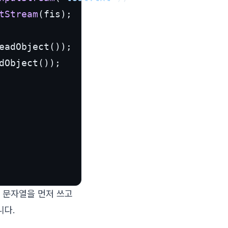
tStream
(fis);

eadObject());

Object());

서 문자열을 먼저 쓰고
니다.