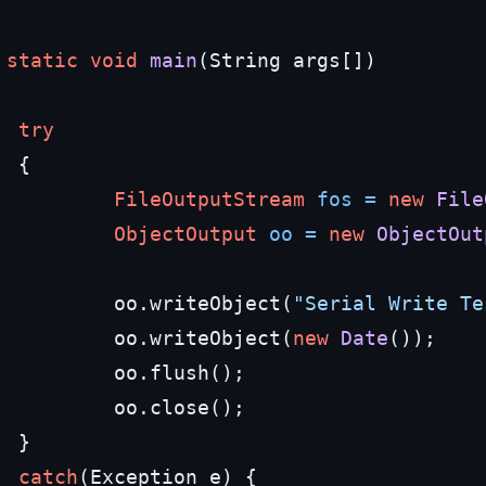
static
void
main
(String args[])
try
 {

FileOutputStream
fos
=
new
File
ObjectOutput
oo
=
new
ObjectOut
          oo.writeObject(
"Serial Write Te
          oo.writeObject(
new
Date
());

          oo.flush();

          oo.close();

 }

catch
(Exception e) {
