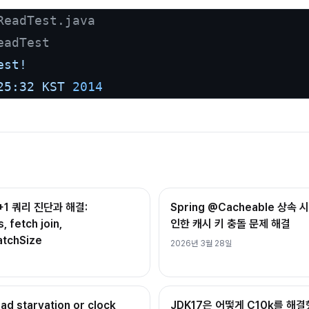
ReadTest.java
eadTest
est!
25:32
KST
2014
 N+1 쿼리 진단과 해결:
Spring @Cacheable 상
, fetch join,
인한 캐시 키 충돌 문제 해결
atchSize
2026년 3월 28일
ead starvation or clock
JDK17은 어떻게 C10k를 해