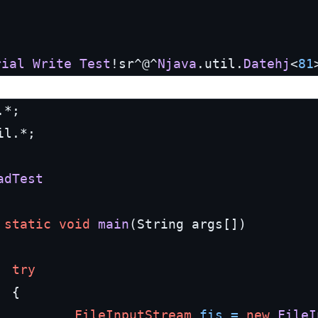
rial
Write
Test
!sr^@^
Njava
.util.
Datehj
<
81
l.*;

adTest
static
void
main
(String args[])
try
 {

FileInputStream
fis
=
new
FileI