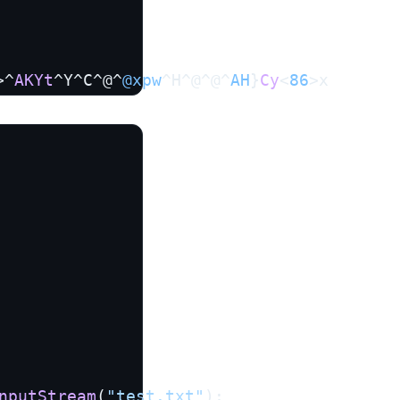
>^
AKYt
^Y^C^@^
@xpw
^H^@^@^
AH
}
Cy
<
86
>x
nputStream
(
"test.txt"
);
