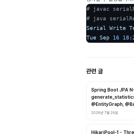
# javac serial
# java serialR
Serial
Write
T
Tue
Sep
16
18
:
관련 글
Spring Boot JPA
generate_statistics
@EntityGraph, @B
2026년 7월 29일
HikariPool-1 - Thr