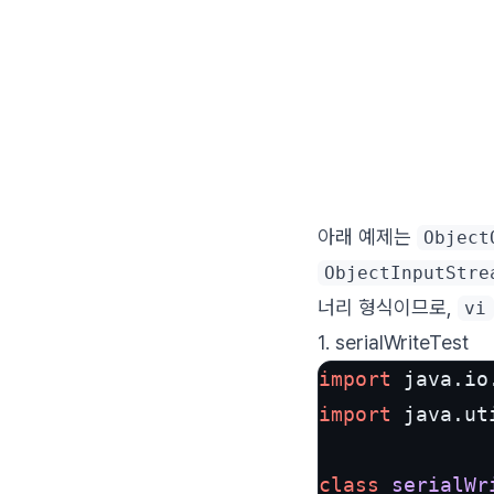
아래 예제는
Object
ObjectInputStre
너리 형식이므로,
vi
1. serialWriteTest
import
import
 java.uti
class
serialWr