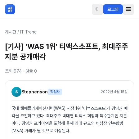
본문 바로가기
삵
☾
☰
로그인
게시판
/
IT Trend
[기사] 'WAS 1위' 티맥스소프트, 최대주주
지분 공개매각
조회
974
· 댓글
0
S
Stephenson
작성자
2022년 4월 15일
국내 웹애플리케이션서버(WAS) 시장 1위 '티맥스소프트'가 경영권 매
각을 추진하고 있다. 최대주주 박대연 티맥스 회장과 특수관계인 지분
이다. 경영권 프리미엄을 포함해 올해 최대 규모의 비상장 인수합병
(M&A) 거래가 될 것으로 예상된다.