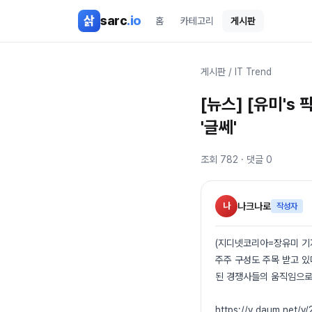
본문 바로가기
삵
sarc
.io
홈
카테고리
게시판
게시판
/
IT Trend
[뉴스] [유미's
'글쎄'
조회
782
· 댓글
0
나
나크나로
작성자
(지디넷코리아=장유미 기자
주주 구성도 주목 받고 있
된 경쟁사들의 움직임으로
https://v.daum.net/