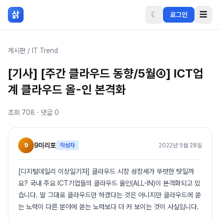
본문 바로가기
삵
☾
☰
로그인
게시판
/
IT Trend
[기사] [주간 클라우드 동향/5월④] ICT업
계 클라우드 올-인 본격화
조회
708
· 댓글
0
9
9미리포
작성자
2022년 5월 28일
[디지털데일리 이상일기자] 클라우드 시장 성장세가 뚜렷한 탓일까
요? 국내 주요 ICT기업들의 클라우드 올인(ALL-IN)이 본격화되고 있
습니다. 말 그대로 클라우드만 하겠다는 것은 아니지만 클라우드에 쏟
는 노력이 다른 분야에 쏟는 노력보다 더 커 보이는 것이 사실입니다.