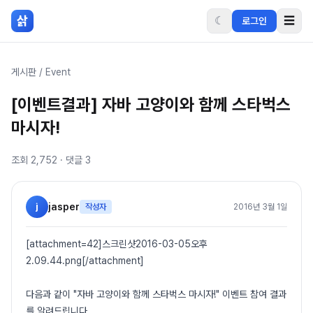
본문 바로가기
삵
☾
☰
로그인
게시판
/
Event
[이벤트결과] 자바 고양이와 함께 스타벅스
마시자!
조회
2,752
· 댓글
3
j
jasper
작성자
2016년 3월 1일
[attachment=42]스크린샷2016-03-05오후
2.09.44.png[/attachment]
다음과 같이 "자바 고양이와 함께 스타벅스 마시자!" 이벤트 참여 결과
를 알려드립니다.