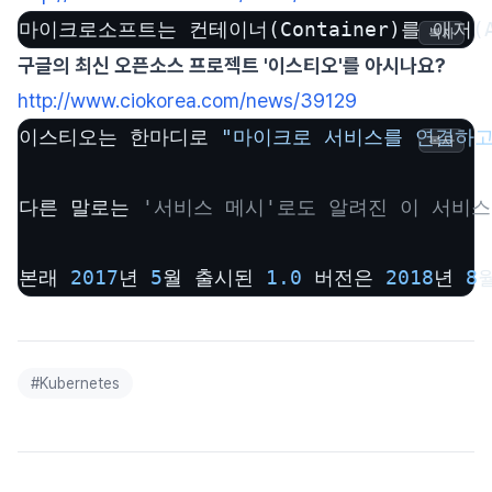
마이크로소프트는 컨테이너(Container)를 애저
복사
구글의 최신 오픈소스 프로젝트 '이스티오'를 아시나요?
http://www.ciokorea.com/news/39129
이스티오는 한마디로 
"마이크로 서비스를 연결하고
복사
다른 말로는 
'서비스 메시'로도 알려진 이 서비스
본래 
2017
년 
5
월 출시된 
1.0
 버전은 
2018
년 
8
#
Kubernetes