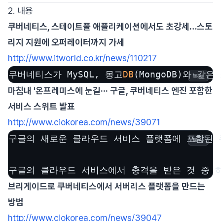
2. 내용
쿠버네티스, 스테이트풀 애플리케이션에서도 초강세…스토
리지 지원에 오퍼레이터까지 가세
http://www.itworld.co.kr/news/110217
쿠버네티스가 MySQL, 몽고
DB
(MongoDB)와 
복사
마침내 '온프레미스에 눈길··· 구글, 쿠버네티스 엔진 포함한
서비스 스위트 발표
http://www.ciokorea.com/news/39071
구글의 새로운 클라우드 서비스 플랫폼에 포함된 
복사
구글의 클라우드 서비스에서 충격을 받은 것 중 
브리게이드로 쿠버네티스에서 서버리스 플랫폼을 만드는
방법
http://www.ciokorea.com/news/39047