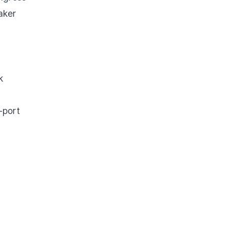
aker
k
-port