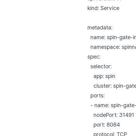
kind: Service
metadata:
name: spin-gate-i
namespace: spinn
spec:
selector:
app: spin
cluster: spin-gat
ports:
- name: spin-gate
nodePort: 31491
port: 8084
protocol: TCP