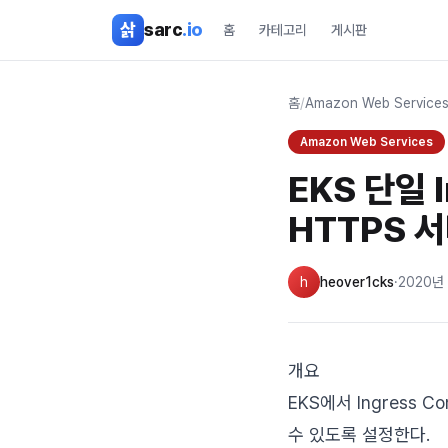
본문 바로가기
삵
sarc
.io
홈
카테고리
게시판
홈
/
Amazon Web Service
Amazon Web Services
EKS 단일
HTTPS 
h
heover1cks
·
2020년
개요
EKS에서 Ingress 
수 있도록 설정한다.