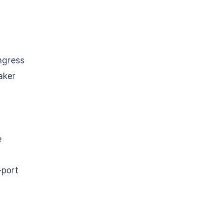
ngress
aker
e
-port