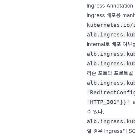
Ingress Annotatio
Ingress 배포용 m
kubernetes.io/
alb.ingress.ku
internal로 배포 여
alb.ingress.ku
alb.ingress.ku
리슨 포트와 프로토콜
alb.ingress.ku
"RedirectConfi
"HTTP_301"}}'
a
수 있다.
alb.ingress.ku
할 경우 Ingress의 