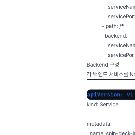
serviceName: s
servicePort: u
- path: /*
backend:
serviceName: "
servicePort:
Backend 구성
각 백엔드 서비스를 N
apiVersion: v1
kind: Service
metadata:
name: spin-deck-i