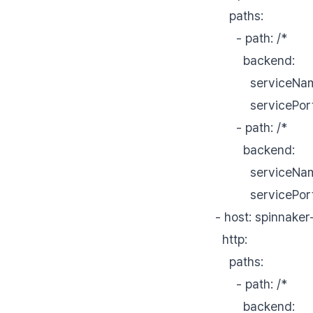
paths:
- path: /*
backend:
serviceName: s
servicePort: u
- path: /*
backend:
serviceName: "
servicePort:
- host: spinnaker-
http:
paths:
- path: /*
backend: