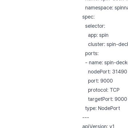
namespace: spinn
spec:
selector:
app: spin
cluster: spin-dec
ports:
- name: spin-deck
nodePort: 31490
port: 9000
protocol: TCP
targetPort: 9000
type: NodePort
---
apiVersion: v1