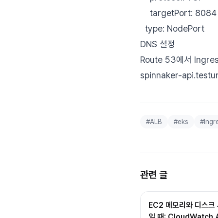
targetPort: 8084
type: NodePort
DNS 설정
Route 53에서 Ingre
spinnaker-api.te
#
ALB
#
eks
#
Ingr
관련 글
EC2 메모리와 디스크 
일 때: CloudWatc