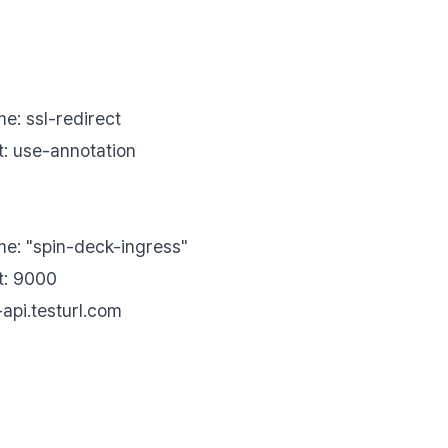
sl-redirect
se-annotation
spin-deck-ingress"
 9000
api.testurl.com