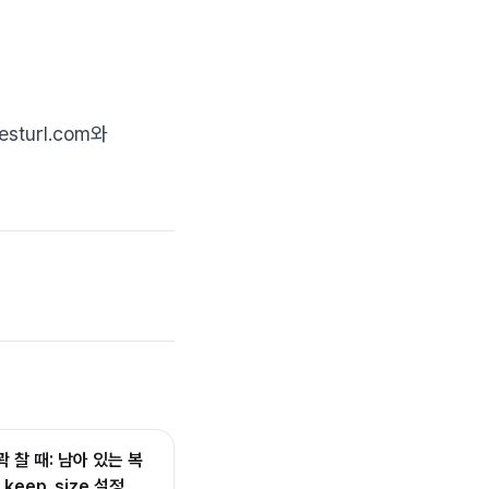
esturl.com와
꽉 찰 때: 남아 있는 복
_keep_size 설정