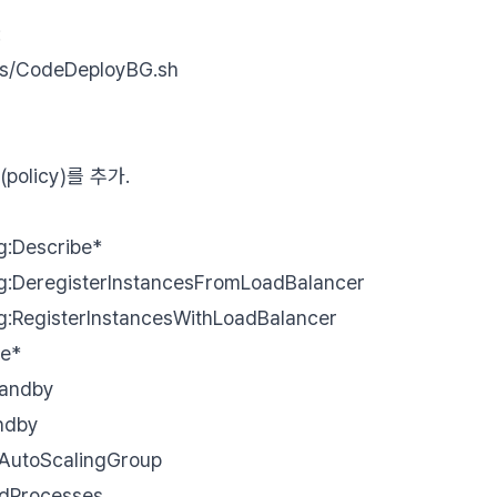
:
ts/CodeDeployBG.sh
policy)를 추가.
g:Describe*
ng:DeregisterInstancesFromLoadBalancer
ng:RegisterInstancesWithLoadBalancer
be*
tandby
andby
eAutoScalingGroup
ndProcesses