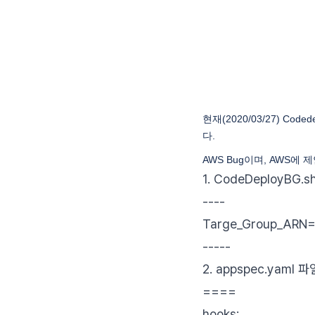
현재(2020/03/27) Code
다.
AWS Bug이며, AWS에
1. CodeDeployBG
----
Targe_Group_ARN=
-----
2. appspec.yaml 
====
hooks: