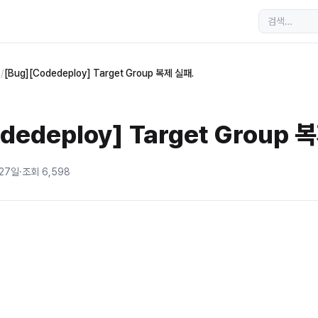
s
/
[Bug][Codedeploy] Target Group 복제 실패.
dedeploy] Target Group 
 27일
·
조회
6,598