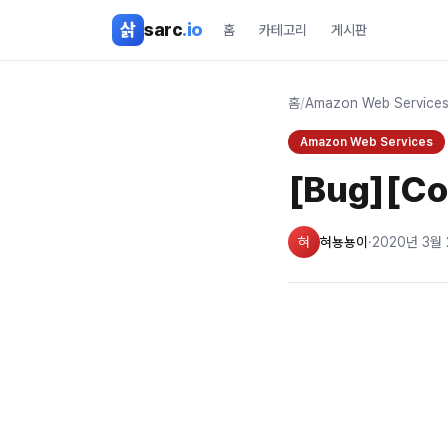
본문 바로가기
삵
sarc
.io
홈
카테고리
게시판
홈
/
Amazon Web Service
Amazon Web Services
[Bug][Co
혀
혀뇽뇽이
·
2020년 3월