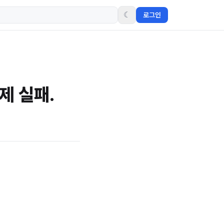
☾
로그인
복제 실패.