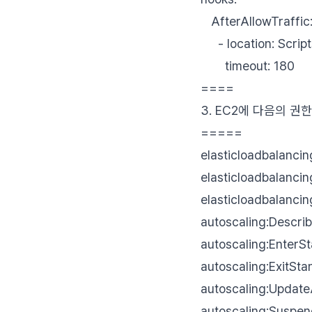
AfterAllowTraffic
- location: Scrip
timeout: 180
====
3. EC2에 다음의 권한(
=====
elasticloadbalancin
elasticloadbalanci
elasticloadbalanci
autoscaling:Descri
autoscaling:EnterS
autoscaling:ExitSt
autoscaling:Updat
autoscaling:Suspe