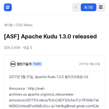
본문 바로가기
삵
☾
☰
로그인
게시판
/
OSS News
[ASF] Apache Kudu 1.3.0 released
조회
3,609
· 댓글
0
열린기술자
작성자
2017년 3월 22일
2017년 3월 21일, Apache Kudu 1.3.0 릴리즈되었습니다.
Announce : http://mail-
archives.us.apache.org/mod_mbox/www-
announce/201703.mbox/%3cCADY20s5w7Ur7K19Ab7xb
N0RG2vfeiuKPoA9kRJGo+Jj+YaHibg@mail.gmail.com%3e