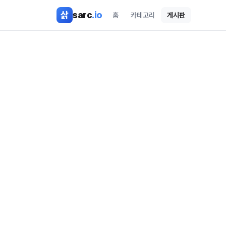
본문 바로가기
삵
sarc
.io
홈
카테고리
게시판