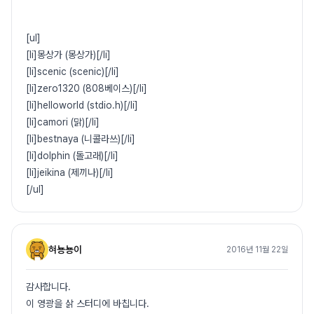
[ul]
[li]몽상가 (몽상가)[/li]
[li]scenic (scenic)[/li]
[li]zero1320 (808베이스)[/li]
[li]helloworld (stdio.h)[/li]
[li]camori (맑)[/li]
[li]bestnaya (니콜라쓰)[/li]
[li]dolphin (돌고래)[/li]
[li]jeikina (제끼나)[/li]
[/ul]
혀뇽뇽이
2016년 11월 22일
감사합니다.
이 영광을 삵 스터디에 바칩니다.