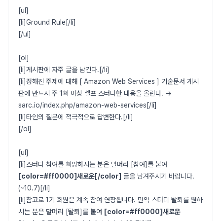
[ul]
[li]Ground Rule[/li]
[/ul]
[ol]
[li]게시판에 자주 글을 남긴다.[/li]
[li]정해진 주제에 대해 [ Amazon Web Services ] 기술문서 게시
판에 반드시 주 1회 이상 셀프 스터디한 내용을 올린다. ->
sarc.io/index.php/amazon-web-services[/li]
[li]타인의 질문에 적극적으로 답변한다.[/li]
[/ol]
[ul]
[li]스터디 참여를 희망하시는 분은 말머리 [참여]를 붙여
[color=#ff0000]새로운[/color]
글을 남겨주시기 바랍니다.
(~10.7)[/li]
[li]참고로 1기 회원은 계속 참여 연장됩니다. 만약 스터디 탈퇴를 원하
시는 분은 말머리 [탈퇴]를 붙여
[color=#ff0000]새로운