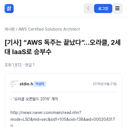
본문 바로가기
삵
☾
☰
로그인
게시판
/
AWS Certified Solutions Architect
[기사] “AWS 독주는 끝났다”…오라클, 2세
대 IaaS로 승부수
조회
1,812
· 댓글
1
stdio.h
작성자
2016년 9월 21일
- ‘오라클 오픈월드 2016’ 개막
http://news.naver.com/main/read.nhn?
mode=LSD&mid=sec&sid1=105&oid=138&aid=000204317
0