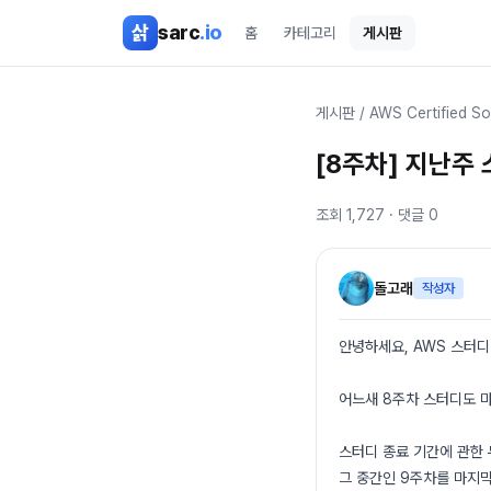
본문 바로가기
삵
sarc
.io
홈
카테고리
게시판
게시판
/
AWS Certified So
[8주차] 지난주
조회
1,727
· 댓글
0
돌고래
작성자
안녕하세요, AWS 스터디
어느새 8주차 스터디도 
스터디 종료 기간에 관한 
그 중간인 9주차를 마지막