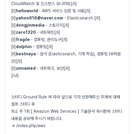
CloudWatch 및 인스턴스 모니터링[/li]
[li]
helloworld
- AWS 서비스 입문 및 사용[/li]
[li]
yahoo616@naver.com
- Elasticsearch [/li]
[li]
dongjinmedia
- 스토리지[/li]
[li]
zero1320
- 네트워킹[/li]
[li]
fragile
- 컴퓨팅, 관리도구[/li]
[li]
dolphin
- 컴퓨팅[/li]
[li]
bestnaya
- 분석 (Elasticsearch, 기계 학습), 컴퓨팅 (부하분
산)[/li]
[li]
unnamed
- 네트워크, 보안[/li]
[/ul]
스터디 Ground Rule 에 따라 앞으로 각자 선정해주신 주제에 대해
셀프 스터디 후
최소 주 1회 [ Amazon Web Services ] 기술문서 게시판에 스터디
내용을 공유해 주시기 바랍니다.
-> /index.php/aws