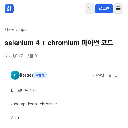
본문 바로가기
삵
☾
☰
로그인
게시판
/
Tips
selenium 4 + chromium 파이썬 코드
조회
1,007
· 댓글
0
B
Berger
작성자
2024년 10월 7일
1. 크로미움 설치
sudo apt install chromium
2. from