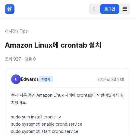
본문 바로가기
삵
☾
☰
로그인
게시판
/
Tips
Amazon Linux에 crontab 설치
조회
927
· 댓글
0
E
Edwards
작성자
2024년 5월 31일
현재 사용 중인 Amazon Linux 서버에 crontab이 안깔려있어서 설
치했어요.
sudo yum install cronie -y
sudo systemctl enable crond.service
sudo systemctl start crond.service