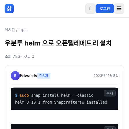
본문 바로가기
삵
☾
☰
로그인
게시판
/
Tips
우분투 helm 으로 오픈텔레메트리 설치
조회
783
· 댓글
0
E
Edwards
작성자
2023년 12월 8일
복사
$ 
sudo
 snap install helm --classic
helm 3.10.1 from Snapcrafters✪ installed