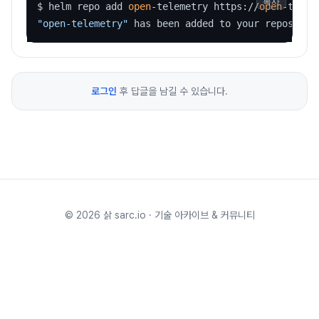
복사
$ helm repo add 
open
-telemetry https://
open
-telem
"open-telemetry"
 has been added to your repositor
로그인
후 답글을 남길 수 있습니다.
©
2026
삵 sarc.io · 기술 아카이브 & 커뮤니티