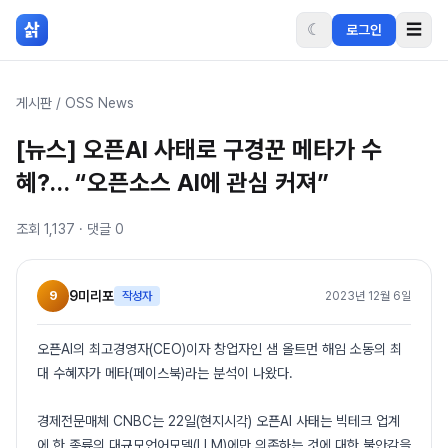
본문 바로가기
삵
☾
☰
로그인
게시판
/
OSS News
[뉴스] 오픈AI 사태로 구경꾼 메타가 수
혜?… “오픈소스 AI에 관심 커져”
조회
1,137
· 댓글
0
9
9미리포
작성자
2023년 12월 6일
오픈AI의 최고경영자(CEO)이자 창업자인 샘 올트먼 해임 소동의 최
대 수혜자가 메타(페이스북)라는 분석이 나왔다.
경제전문매체 CNBC는 22일(현지시각) 오픈AI 사태는 빅테크 업계
에 한 종류의 대규모언어모델(LLM)에만 의존하는 것에 대한 불안감을