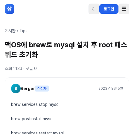
본문 바로가기
삵
☾
☰
로그인
게시판
/
Tips
맥OS에 brew로 mysql 설치 후 root 패스
워드 초기화
조회
1,133
· 댓글
0
B
Berger
작성자
2023년 8월 5일
brew services stop mysql
brew postinstall mysql
brew services restart mysql