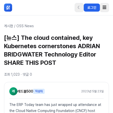
본문 바로가기
삵
☾
☰
로그인
게시판
/
OSS News
[뉴스] The cloud contained, key
Kubernetes cornerstones ADRIAN
BRIDGWATER Technology Editor
SHARE THIS POST
조회
1,023
· 댓글
0
레
레드불500
작성자
2023년 5월 23일
The ERP Today team has just wrapped up attendance at
the Cloud Native Computing Foundation (CNCF) host