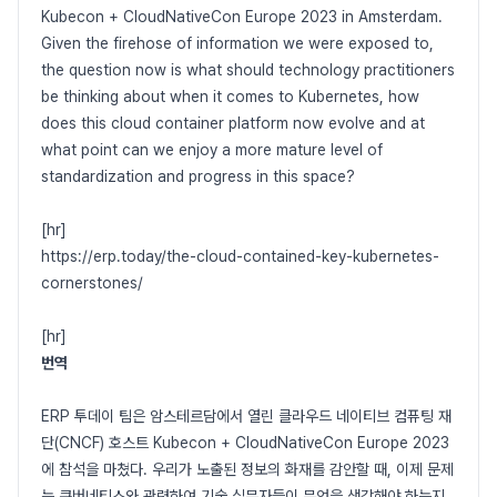
Kubecon + CloudNativeCon Europe 2023 in Amsterdam.
Given the firehose of information we were exposed to,
the question now is what should technology practitioners
be thinking about when it comes to Kubernetes, how
does this cloud container platform now evolve and at
what point can we enjoy a more mature level of
standardization and progress in this space?
[hr]
https://erp.today/the-cloud-contained-key-kubernetes-
cornerstones/
[hr]
번역
ERP 투데이 팀은 암스테르담에서 열린 클라우드 네이티브 컴퓨팅 재
단(CNCF) 호스트 Kubecon + CloudNativeCon Europe 2023
에 참석을 마쳤다. 우리가 노출된 정보의 화재를 감안할 때, 이제 문제
는 쿠버네티스와 관련하여 기술 실무자들이 무엇을 생각해야 하는지,