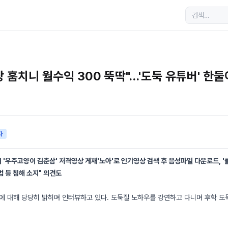
영상 훔치니 월수익 300 뚝딱"…'도둑 유튜버' 한
자
 '우주고양이 김춘삼' 저격영상 게재'노아'로 인기영상 검색 후 음성파일 다운로드, '
법 등 침해 소지" 의견도
에 대해 당당히 밝히며 인터뷰하고 있다. 도둑질 노하우를 강연하고 다니며 후학 도