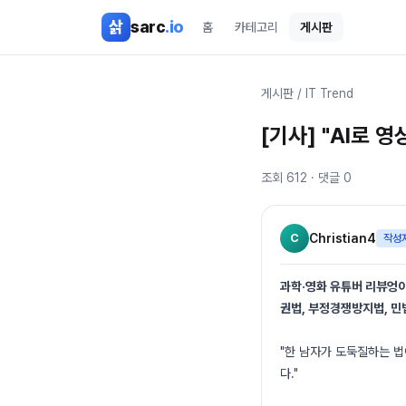
본문 바로가기
삵
sarc
.io
홈
카테고리
게시판
게시판
/
IT Trend
[기사] "AI로 
조회
612
· 댓글
0
C
Christian4
작성
과학·영화 유튜버 리뷰엉이
권법, 부정경쟁방지법, 민
"한 남자가 도둑질하는 법
다."