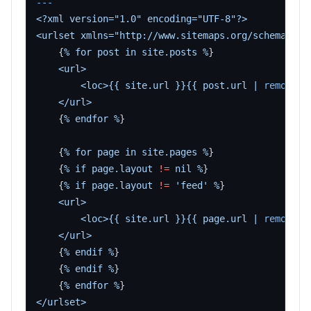
---
<?xml
version="1.0"
encoding="UTF-8"?>
<urlset
xmlns="http://www.sitemaps.org/schemas/si
    {
%
for
post
in
site.posts
%
}

<url>
<loc>{{
site.url
}}{{
post.url
|
remove:
</url>
    {
%
endfor
%
}

    {
%
for
page
in
site.pages
%
}

    {
%
if
page.layout
!=
nil
%
}

    {
%
if
page.layout
!=
'feed'
%
}

<url>
<loc>{{
site.url
}}{{
page.url
|
remove:
</url>
    {
%
endif
%
}

    {
%
endif
%
}

    {
%
endfor
%
</urlset>