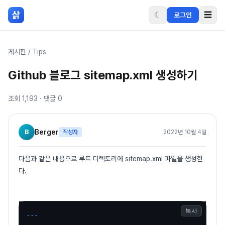
본문 바로가기
삵
☾
☰
로그인
게시판
/
Tips
Github 블로그 sitemap.xml 생성하기
조회
1,193
· 댓글
0
B
Berger
작성자
2022년 10월 4일
다음과 같은 내용으로 루트 디렉토리에 sitemap.xml 파일을 생성한
다.
복사
---