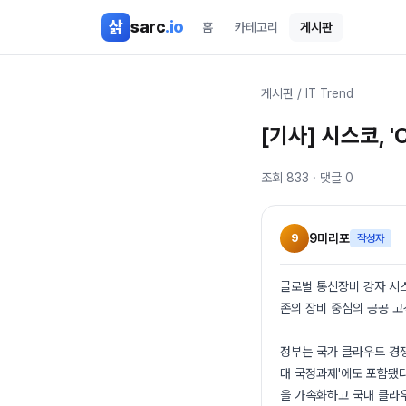
본문 바로가기
삵
sarc
.io
홈
카테고리
게시판
게시판
/
IT Trend
[기사] 시스코, 
조회
833
· 댓글
0
9
9미리포
작성자
글로벌 통신장비 강자 시스
존의 장비 중심의 공공 
정부는 국가 클라우드 경쟁
대 국정과제'에도 포함됐다
을 가속화하고 국내 클라