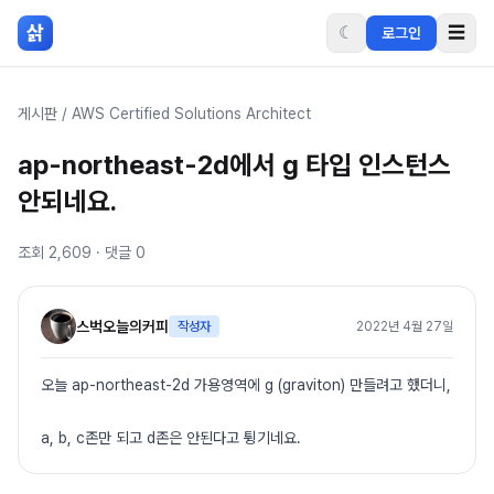
본문 바로가기
삵
☾
☰
로그인
게시판
/
AWS Certified Solutions Architect
ap-northeast-2d에서 g 타입 인스턴스
안되네요.
조회
2,609
· 댓글
0
스벅오늘의커피
작성자
2022년 4월 27일
오늘 ap-northeast-2d 가용영역에 g (graviton) 만들려고 했더니,
a, b, c존만 되고 d존은 안된다고 튕기네요.