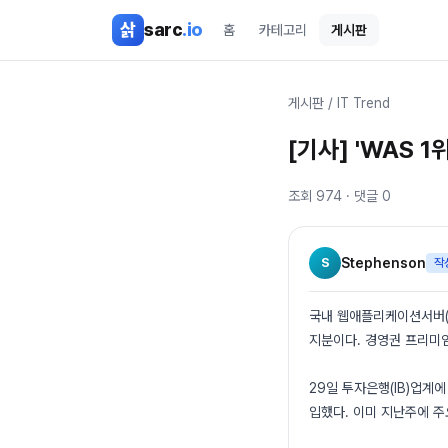
본문 바로가기
삵
sarc
.io
홈
카테고리
게시판
게시판
/
IT Trend
[기사] 'WAS 
조회
974
· 댓글
0
S
Stephenson
작
국내 웹애플리케이션서버(W
지분이다. 경영권 프리미엄
29일 투자은행(IB)업계
입했다. 이미 지난주에 