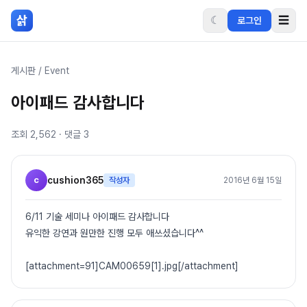
본문 바로가기
삵
☾
☰
로그인
게시판
/
Event
아이패드 감사합니다
조회
2,562
· 댓글
3
c
cushion365
작성자
2016년 6월 15일
6/11 기술 세미나 아이패드 감사합니다
유익한 강연과 원만한 진행 모두 애쓰셨습니다^^
[attachment=91]CAM00659[1].jpg[/attachment]