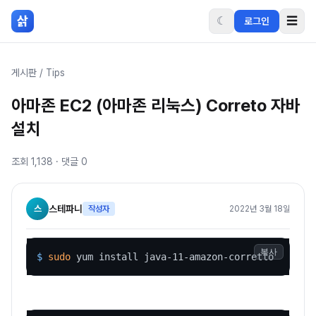
본문 바로가기
삵
☾
☰
로그인
게시판
/
Tips
아마존 EC2 (아마존 리눅스) Correto 자바
설치
조회
1,138
· 댓글
0
스
스테파니
작성자
2022년 3월 18일
복사
$ 
sudo
 yum install java-11-amazon-corretto