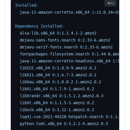
복사
Installed:
java-11-amazon-corretto.x86_64
1
:11.0.14+10-1.a
Dependency Installed:
alsa-lib.x86_64
0
:1.1.4.1-2.amzn2
dejavu-sans-fonts.noarch
0
:2.33-6.amzn2
dejavu-serif-fonts.noarch
0
:2.33-6.amzn2
fontpackages-filesystem.noarch
0
:1.44-8.amzn2
java-11-amazon-corretto-headless.x86_64
1
:11.0.
libICE.x86_64
0
:1.0.9-9.amzn2.0.2
libX11.x86_64
0
:1.6.7-3.amzn2.0.2
libXau.x86_64
0
:1.0.8-2.1.amzn2.0.2
libXi.x86_64
0
:1.7.9-1.amzn2.0.2
libXrandr.x86_64
0
:1.5.1-2.amzn2.0.3
libXt.x86_64
0
:1.1.5-3.amzn2.0.2
libxcb.x86_64
0
:1.12-1.amzn2.0.2
log4j-cve-2021-44228-hotpatch.noarch
0
:1.1-13.a
python-lxml.x86_64
0
:3.2.1-4.amzn2.0.3