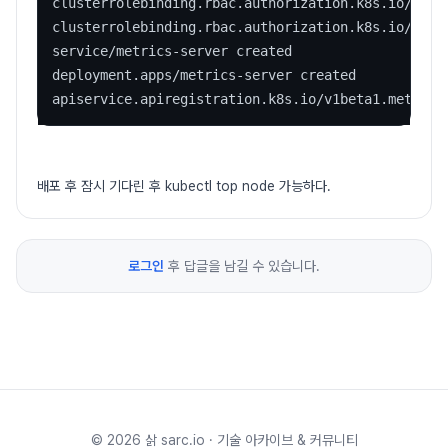
clusterrolebinding.rbac.authorization.k8s.io/metri
clusterrolebinding.rbac.authorization.k8s.io/syste
service/metrics-server created

deployment.apps/metrics-server created

apiservice.apiregistration.k8s.io/v1beta1.metrics
배포 후 잠시 기다린 후 kubectl top node 가능하다.
로그인
후 답글을 남길 수 있습니다.
©
2026
삵 sarc.io · 기술 아카이브 & 커뮤니티