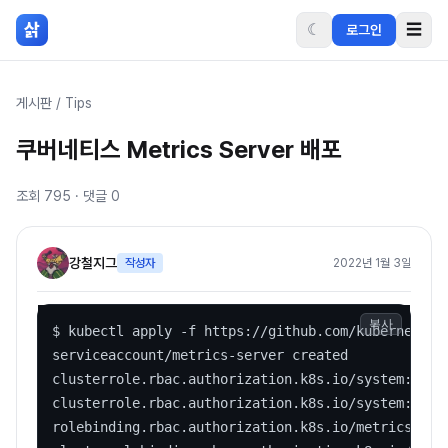
본문 바로가기
삵
☾
☰
로그인
게시판
/
Tips
쿠버네티스 Metrics Server 배포
조회
795
· 댓글
0
강철지그
작성자
2022년 1월 3일
복사
$ kubectl apply -f https://github.com/kubernetes-
serviceaccount/metrics-server created

clusterrole.rbac.authorization.k8s.io/system:aggre
clusterrole.rbac.authorization.k8s.io/system:metri
rolebinding.rbac.authorization.k8s.io/metrics-serv