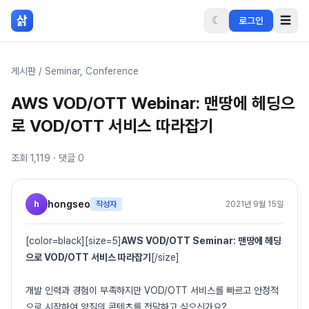
본문 바로가기
삵
☾
☰
로그인
게시판
/
Seminar, Conference
AWS VOD/OTT Webinar: 맨땅에 헤딩으
로 VOD/OTT 서비스 따라잡기
조회
1,119
· 댓글
0
h
hongseo
작성자
2021년 9월 15일
[color=black][size=5]
AWS VOD/OTT Seminar: 맨땅에 헤딩
으로 VOD/OTT 서비스 따라잡기
[/size]
개발 인력과 경험이 부족하지만 VOD/OTT 서비스를 빠르고 안정적
으로 시작하여 양질의 콘텐츠를 전달하고 싶으신가요?