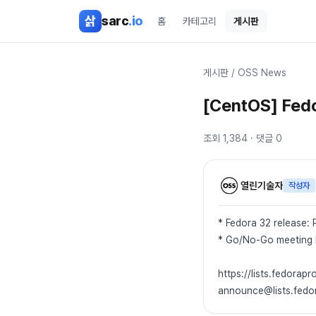
본문 바로가기
삵
sarc
.io
홈
카테고리
게시판
게시판
/
OSS News
[CentOS] Fed
조회
1,384
· 댓글
0
열린기술자
작성자
* Fedora 32 release: 
* Go/No-Go meeting h
https://lists.fedorapr
announce@lists.fed