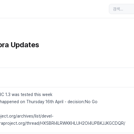
ora Updates
RC 1.3 was tested this week
appened on Thursday 16th April - decision:No Go
oject.org/archives/list/devel-
oraproject.org/thread/HXSBRI4LRWKKHLUH2OI4UPBKJJKGCDQR/