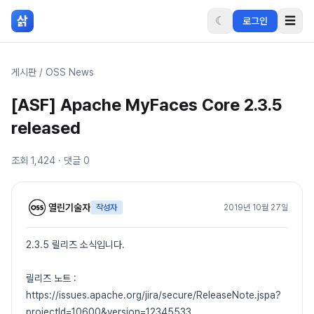
본문 바로가기
삵
☾
☰
로그인
게시판
/
OSS News
[ASF] Apache MyFaces Core 2.3.5
released
조회
1,424
· 댓글
0
열린기술자
작성자
2019년 10월 27일
2.3.5 릴리즈 소식입니다.
릴리즈 노트 :
https://issues.apache.org/jira/secure/ReleaseNote.jspa?
projectId=10600&version=12345533