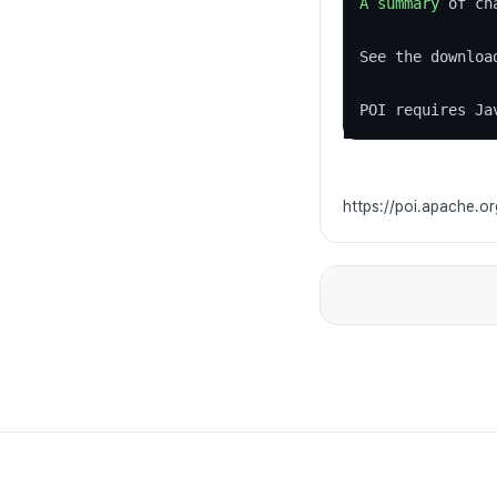
A
summary
 of ch
See the downloa
POI requires Ja
https://poi.apache.or