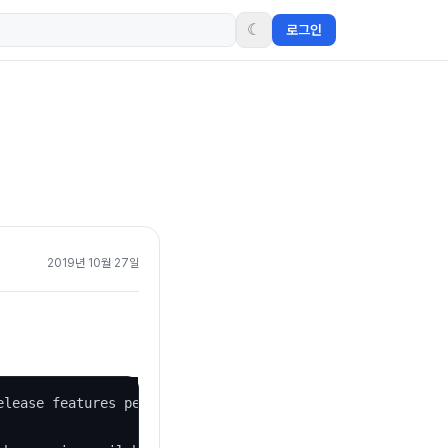
☾
로그인
2019년 10월 27일
elease features performance improvements while writing l