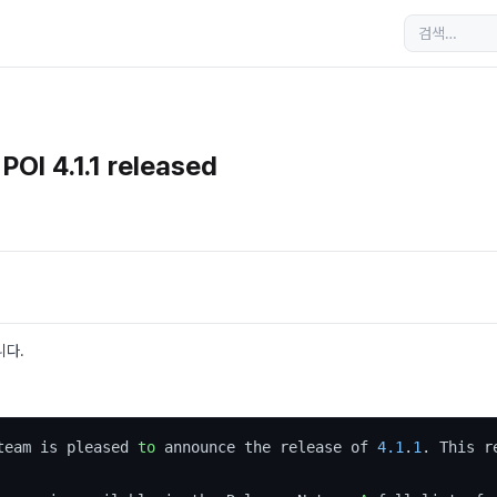
POI 4.1.1 released
니다.
team is pleased 
to
 announce the release of 
4.1
.
1
. This r