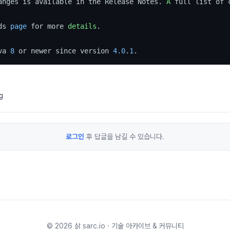
anges is available in the Release Notes. 
A
 full list of 
ds 
page
 for more 
details
.

va 
8
 or newer since version 
4.0
.
1
.
g
로그인
후 답글을 남길 수 있습니다.
©
2026
삵 sarc.io · 기술 아카이브 & 커뮤니티