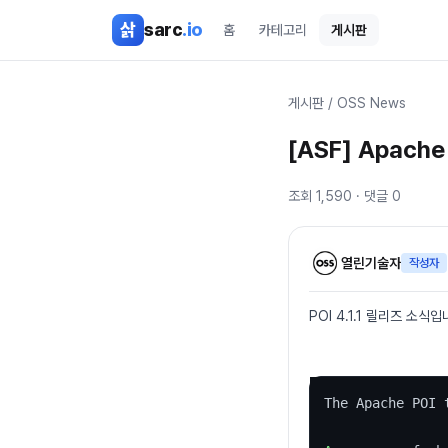
본문 바로가기
삵
sarc
.io
홈
카테고리
게시판
게시판
/
OSS News
[ASF] Apache 
조회
1,590
· 댓글
0
열린기술자
작성자
POI 4.1.1 릴리즈 소식입
The Apache POI 