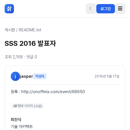
본문 바로가기
삵
☾
☰
로그인
게시판
/
README.txt
SSS 2016 발표자
조회
2,168
· 댓글
0
j
jasper
작성자
2016년 5월 17일
등록 : http://onoffmix.com/event/68650
🖼 첨부 이미지 (소실)
최진식
기술 아키텍트