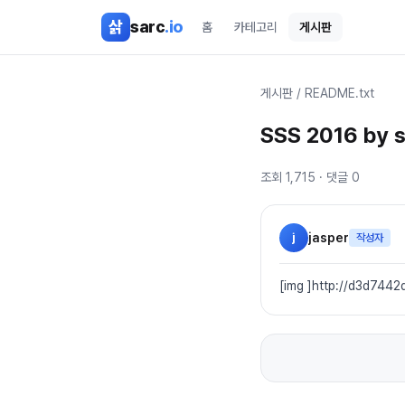
본문 바로가기
삵
sarc
.io
홈
카테고리
게시판
게시판
/
README.txt
SSS 2016 by s
조회
1,715
· 댓글
0
j
jasper
작성자
[img ]http://d3d7442