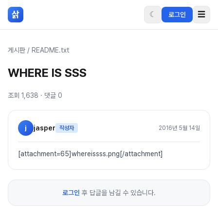
본문 바로가기
삵
☾
☰
로그인
게시판
/
README.txt
WHERE IS SSS
조회
1,638
· 댓글
0
j
jasper
작성자
2016년 5월 14일
[attachment=65]whereissss.png[/attachment]
로그인
후 답글을 남길 수 있습니다.