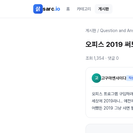
본문 바로가기
삵
sarc
.io
홈
카테고리
게시판
게시판
/
Question and An
오피스 2019 써
조회
1,354
· 댓글
0
고
고구마엔사이다
작
오피스 프로그램 구입하려고
세상에 2019라니.. 예전에
어쨌든 2019 그냥 사면 