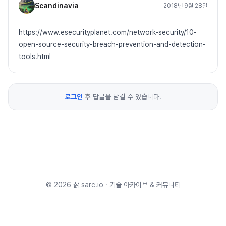
Scandinavia
2018년 9월 28일
https://www.esecurityplanet.com/network-security/10-
open-source-security-breach-prevention-and-detection-
tools.html
로그인
후 답글을 남길 수 있습니다.
©
2026
삵 sarc.io · 기술 아카이브 & 커뮤니티