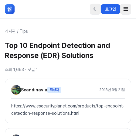
본문 바로가기
삵
☾
☰
로그인
게시판
/
Tips
Top 10 Endpoint Detection and
Response (EDR) Solutions
조회
1,663
· 댓글
1
Scandinavia
작성자
2018년 9월 21일
https://www.esecurityplanet.com/products/top-endpoint-
detection-response-solutions.html