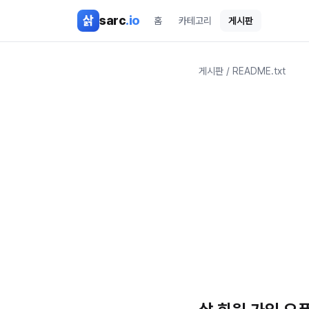
본문 바로가기
삵
sarc
.io
홈
카테고리
게시판
게시판
/
README.txt